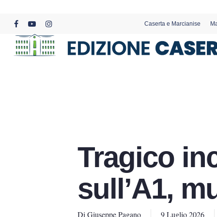
Skip
to
Caserta e Marcianise
Ma
main
facebook
youtube
instagram
content
Tragico inc
sull’A1, m
Di
Giuseppe Pagano
9 Luglio 2026