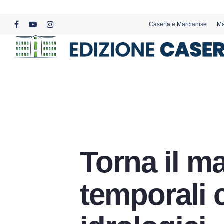
Skip
to
Caserta e Marcianise
Ma
main
facebook
youtube
instagram
content
Torna il m
temporali c