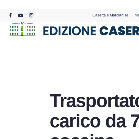
Skip
to
Caserta e Marcianise
Ma
main
facebook
youtube
instagram
content
Trasportat
carico da 7