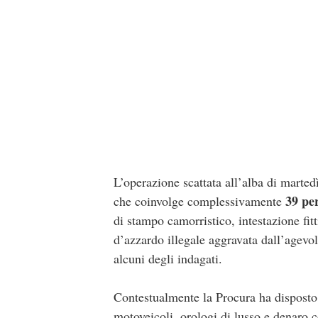
L’operazione scattata all’alba di marted
39 pe
che coinvolge complessivamente
di stampo camorristico, intestazione fitt
d’azzardo illegale aggravata dall’agevol
alcuni degli indagati.
Contestualmente la Procura ha dispost
motoveicoli, orologi di lusso e denaro 