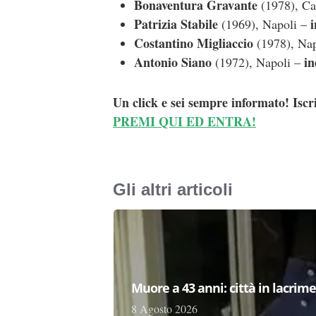
Bonaventura Gravante
(1978), C
Patrizia Stabile
i
(1969), Napoli –
Costantino Migliaccio
(1978), Na
Antonio Siano
in
(1972), Napoli –
Un click e sei sempre informato! Iscr
PREMI QUI ED ENTRA!
Gli altri articoli
Muore a 43 anni: città in lacri
8 Agosto 2026