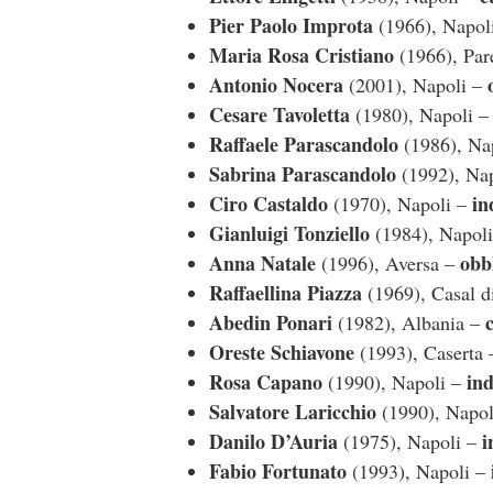
Pier Paolo Improta
(1966), Napol
Maria Rosa Cristiano
(1966), Par
Antonio Nocera
(2001), Napoli –
Cesare Tavoletta
(1980), Napoli 
Raffaele Parascandolo
(1986), Na
Sabrina Parascandolo
(1992), Na
Ciro Castaldo
in
(1970), Napoli –
Gianluigi Tonziello
(1984), Napol
Anna Natale
obb
(1996), Aversa –
Raffaellina Piazza
(1969), Casal d
Abedin Ponari
(1982), Albania –
Oreste Schiavone
(1993), Caserta
Rosa Capano
ind
(1990), Napoli –
Salvatore Laricchio
(1990), Napo
Danilo D’Auria
i
(1975), Napoli –
Fabio Fortunato
(1993), Napoli –