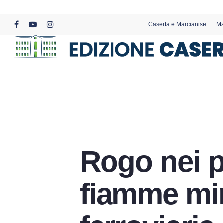
Skip
to
Caserta e Marcianise
Ma
main
facebook
youtube
instagram
content
Rogo nei p
fiamme min