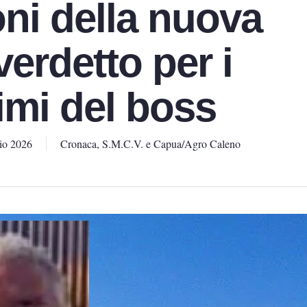
oni della nuova
 verdetto per i
imi del boss
io 2026
Cronaca
,
S.M.C.V. e Capua/Agro Caleno