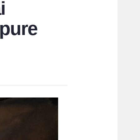
i
 pure