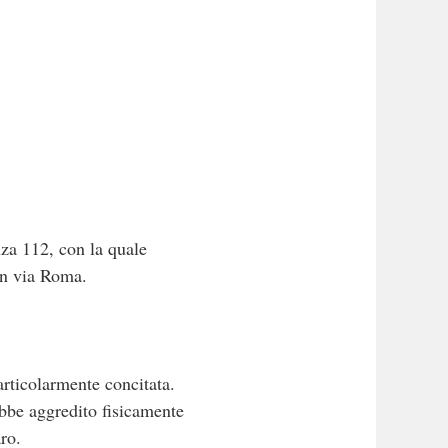
nza 112, con la quale
 in via Roma.
articolarmente concitata.
ebbe aggredito fisicamente
aro.