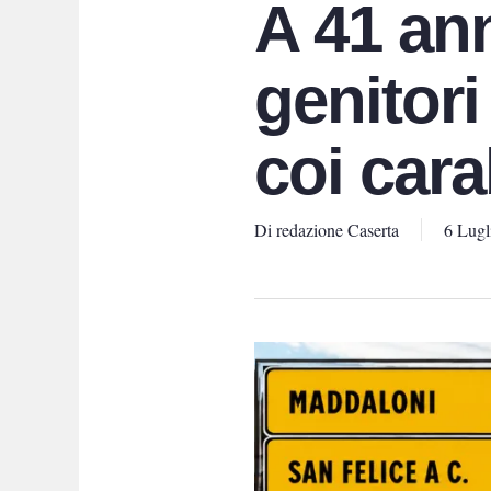
A 41 ann
genitori
coi cara
Di
redazione Caserta
6 Lugl