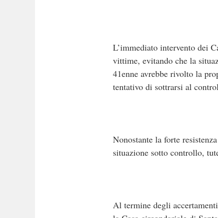
L’immediato intervento dei Ca
vittime, evitando che la situ
41enne avrebbe rivolto la prop
tentativo di sottrarsi al contro
Nonostante la forte resistenza
situazione sotto controllo, tut
Al termine degli accertamenti 
la Casa circondariale di Sant