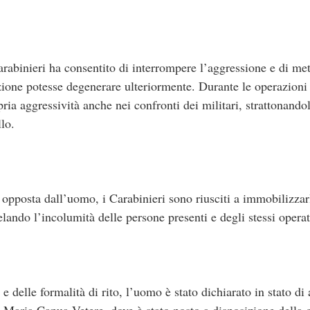
rabinieri ha consentito di interrompere l’aggressione e di mett
azione potesse degenerare ulteriormente. Durante le operazioni 
ria aggressività anche nei confronti dei militari, strattonandol
llo.
 opposta dall’uomo, i Carabinieri sono riusciti a immobilizzarl
elando l’incolumità delle persone presenti e degli stessi operat
e delle formalità di rito, l’uomo è stato dichiarato in stato di
a Maria Capua Vetere, dove è stato posto a disposizione della