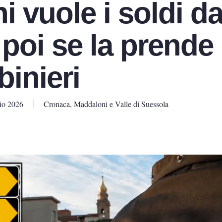
i vuole i soldi da
 poi se la prende
binieri
io 2026
Cronaca
,
Maddaloni e Valle di Suessola