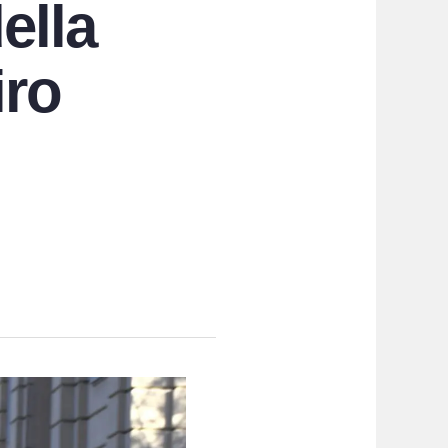
della
iro