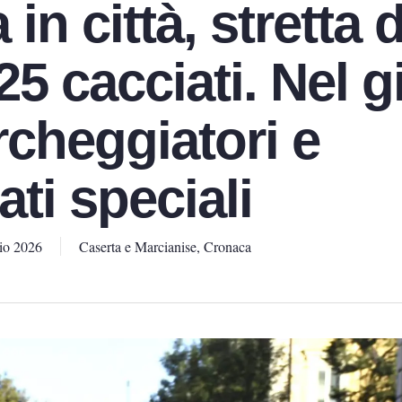
in città, stretta 
 25 cacciati. Nel g
rcheggiatori e
ati speciali
io 2026
Caserta e Marcianise
,
Cronaca