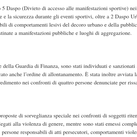
o 5 Daspo (Divieto di accesso alle manifestazioni sportive) ne
ne e la sicurezza durante gli eventi sportivi, oltre a 2 Daspo U
bili di comportamenti lesivi del decoro urbano e della pubblic
stinate a manifestazioni pubbliche e luoghi di aggregazione.
e della Guardia di Finanza, sono stati individuati e sanzionati
ficato anche l’ordine di allontanamento. È stata inoltre avviata 
vedimento nei confronti di quattro persone denunciate per riss
proposte di sorveglianza speciale nei confronti di soggetti rite
 legati alla violenza di genere, mentre sono stati emessi comp
persone responsabili di atti persecutori, comportamenti viole