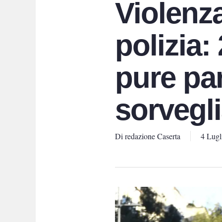
Violenza 
polizia:
pure pa
sorvegli
Di
redazione Caserta
4 Lugl