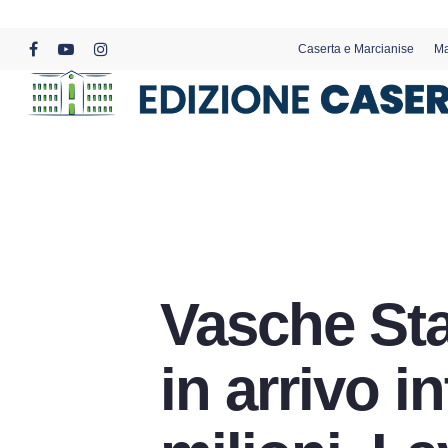
Skip
to
Caserta e Marcianise
Ma
main
facebook
youtube
instagram
content
Vasche Sta
in arrivo i