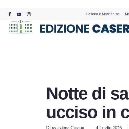
Skip
to
Caserta e Marcianise
Ma
main
facebook
youtube
instagram
content
Notte di s
ucciso in 
Di
redazione Caserta
4 Luglio 2026