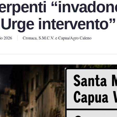
erpenti “invadono
“Urge intervento”
io 2026
Cronaca
,
S.M.C.V. e Capua/Agro Caleno