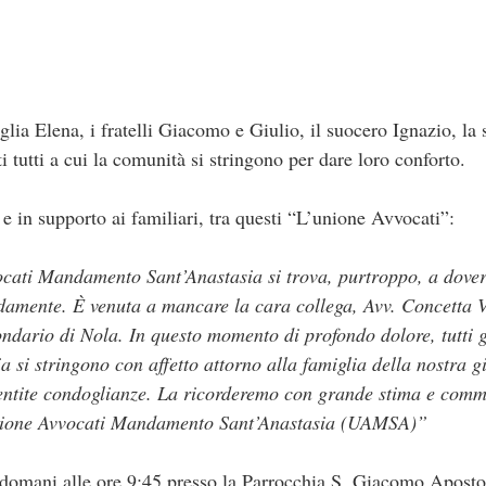
glia Elena, i fratelli Giacomo e Giulio, il suocero Ignazio, la
ti tutti a cui la comunità si stringono per dare loro conforto.
e in supporto ai familiari, tra questi “L’unione Avvocati”:
ocati Mandamento Sant’Anastasia si trova, purtroppo, a dove
ndamente. È venuta a mancare la cara collega, Avv. Concetta V
ondario di Nola. In questo momento di profondo dolore, tutti g
si stringono con affetto attorno alla famiglia della nostra g
sentite condoglianze. La ricorderemo con grande stima e comm
o Unione Avvocati Mandamento Sant’Anastasia (UAMSA)”
 domani alle ore 9:45 presso la Parrocchia S. Giacomo Aposto