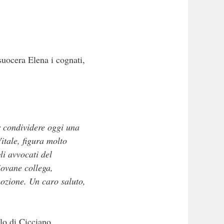
 suocera Elena i cognati,
r condividere oggi una
itale, figura molto
li avvocati del
iovane collega,
ozione. Un caro saluto,
lo di Cicciano.