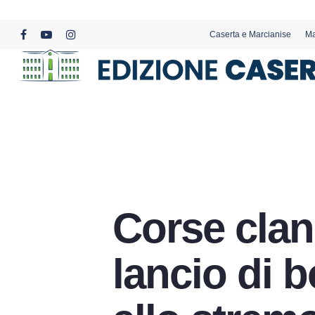
Skip
to
Caserta e Marcianise
Ma
main
facebook
youtube
instagram
content
Corse clan
lancio di b