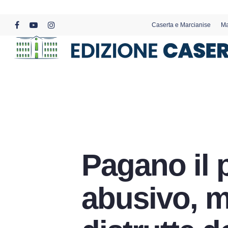
Skip
to
Caserta e Marcianise
Ma
main
facebook
youtube
instagram
content
Pagano il 
abusivo, m