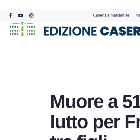
Skip
to
Caserta e Marcianise
Ma
main
facebook
youtube
instagram
content
Muore a 51
lutto per 