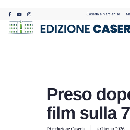
Skip
to
Caserta e Marcianise
Ma
main
facebook
youtube
instagram
content
Preso dop
film sulla 
Di
redazione Caserta
4 Giugno 2026