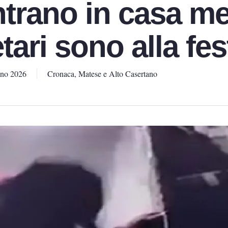
entrano in casa m
etari sono alla fes
gno 2026
Cronaca
,
Matese e Alto Casertano