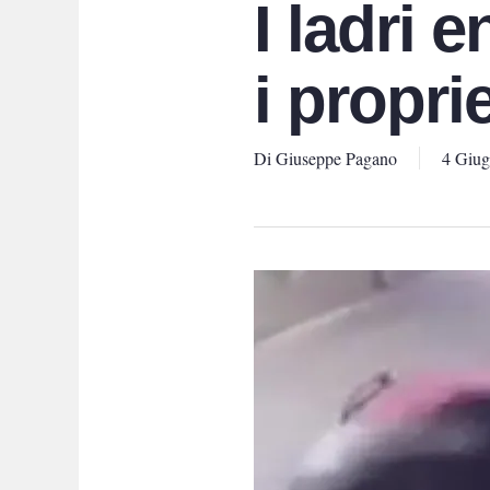
I ladri 
i propri
Di
Giuseppe Pagano
4 Giu