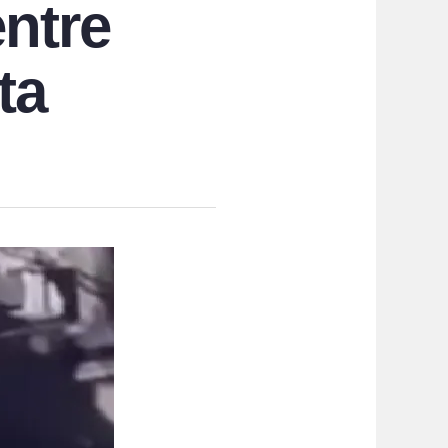
entre
ta