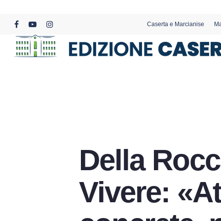
Skip
to
Caserta e Marcianise
Ma
main
facebook
youtube
instagram
content
Della Rocc
Vivere: «A