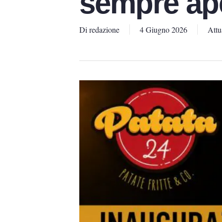
sempre ap
Di
redazione
4 Giugno 2026
Attu