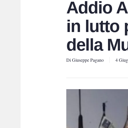
Addio A
in lutt
della M
Di
Giuseppe Pagano
4 Giu