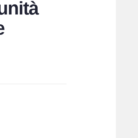
unità
e