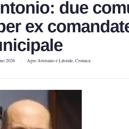
ntonio: due com
o per ex comandat
unicipale
gno 2026
Agro Aversano e Litorale
,
Cronaca