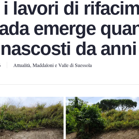
i lavori di rifaci
trada emerge quan
ti nascosti da anni
6
Attualità
,
Maddaloni e Valle di Suessola