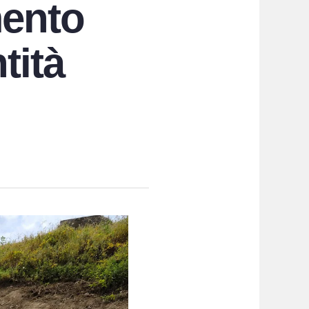
mento
tità