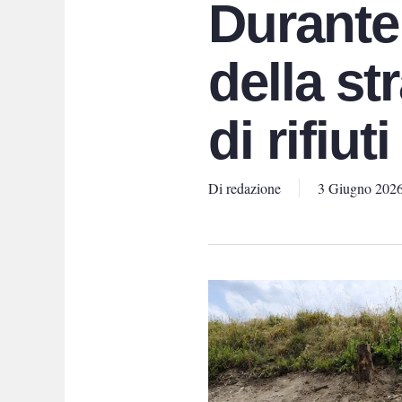
Durante 
della s
di rifiu
Di
redazione
3 Giugno 202