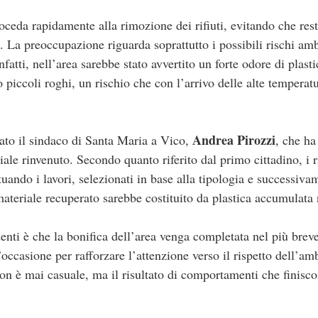
roceda rapidamente alla rimozione dei rifiuti, evitando che rest
i. La preoccupazione riguarda soprattutto i possibili rischi amb
nfatti, nell’area sarebbe stato avvertito un forte odore di plas
o piccoli roghi, un rischio che con l’arrivo delle alte tempera
Andrea Pirozzi
lato il sindaco di Santa Maria a Vico,
, che ha
iale rinvenuto. Secondo quanto riferito dal primo cittadino, i ri
ttuando i lavori, selezionati in base alla tipologia e successiva
ateriale recuperato sarebbe costituito da plastica accumulata 
enti è che la bonifica dell’area venga completata nel più brev
ccasione per rafforzare l’attenzione verso il rispetto dell’amb
 non è mai casuale, ma il risultato di comportamenti che finis