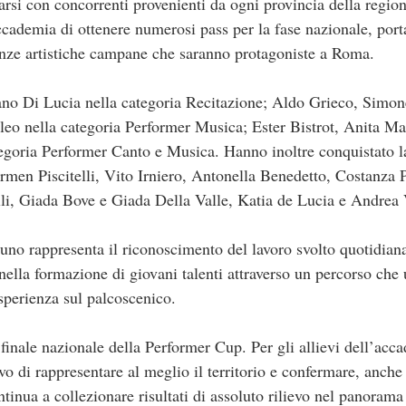
tarsi con concorrenti provenienti da ogni provincia della regi
ccademia di ottenere numerosi pass per la fase nazionale, port
nze artistiche campane che saranno protagoniste a Roma.
efano Di Lucia nella categoria Recitazione; Aldo Grieco, Simo
leo nella categoria Performer Musica; Ester Bistrot, Anita M
goria Performer Canto e Musica. Hanno inoltre conquistato la 
men Piscitelli, Vito Irniero, Antonella Benedetto, Costanza 
li, Giada Bove e Giada Della Valle, Katia de Lucia e Andrea 
Bruno rappresenta il riconoscimento del lavoro svolto quotidia
lla formazione di giovani talenti attraverso un percorso che
esperienza sul palcoscenico.
a finale nazionale della Performer Cup. Per gli allievi dell’ac
tivo di rappresentare al meglio il territorio e confermare, anc
tinua a collezionare risultati di assoluto rilievo nel panorama 