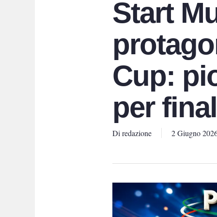
Start M
protagon
Cup: pio
per fina
Di
redazione
2 Giugno 202