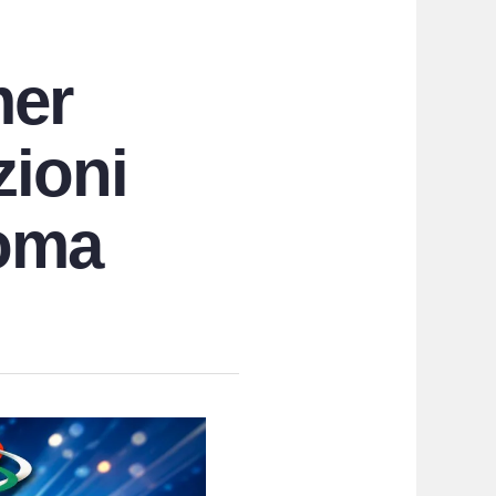
mer
zioni
Roma