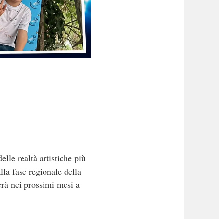
le realtà artistiche più
lla fase regionale della
erà nei prossimi mesi a