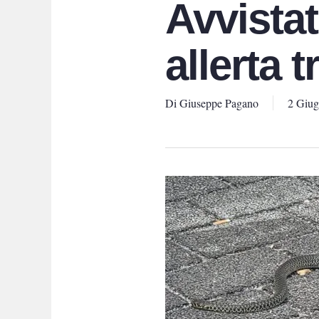
Avvistat
allerta t
Di
Giuseppe Pagano
2 Giu