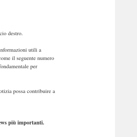
cio destro.
informazioni utili a
 come il seguente numero
 fondamentale per
otizia possa contribuire a
ews più importanti.