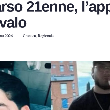
so 21enne, l’app
ovalo
gno 2026
Cronaca
,
Regionale