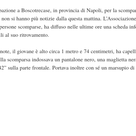
pazione a Boscotrecase, in provincia di Napoli, per la scompa
e non si hanno più notizie dalla questa mattina. L’Associazi
 persone scomparse, ha diffuso nelle ultime ore una scheda inf
ili al suo ritrovamento.
ote, il giovane è alto circa 1 metro e 74 centimetri, ha capell
lla scomparsa indossava un pantalone nero, una maglietta nera
42” sulla parte frontale. Portava inoltre con sé un marsupio di