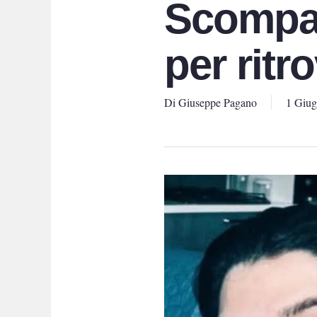
Scompar
per ritr
Di
Giuseppe Pagano
1 Giu