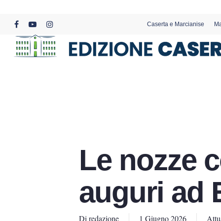
Skip
to
Caserta e Marcianise
Ma
main
facebook
youtube
instagram
content
Le nozze c
auguri ad 
Di
redazione
1 Giugno 2026
Attu