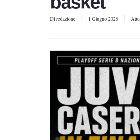
basket
Di
redazione
1 Giugno 2026
Attu