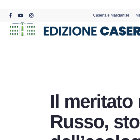
Skip
to
Caserta e Marcianise
Ma
main
facebook
youtube
instagram
content
Il meritato
Russo, sto