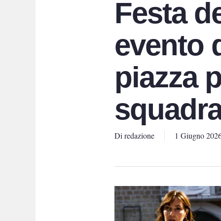
Festa d
evento d
piazza p
squadr
Di
redazione
1 Giugno 202