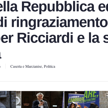
ella Repubblica e
i ringraziamento
er Ricciardi e la 
a
6
Caserta e Marcianise
,
Politica