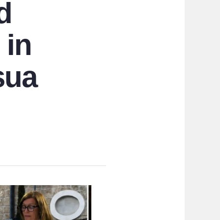
d
 in
sua