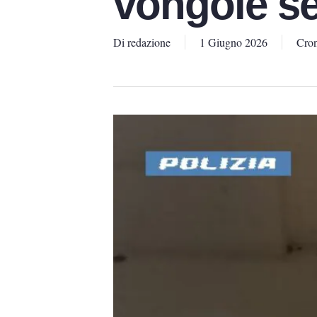
vongole se
Di
redazione
1 Giugno 2026
Cro