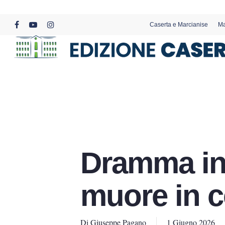
Skip
to
Caserta e Marcianise
Ma
main
facebook
youtube
instagram
content
Dramma in
muore in c
Di
Giuseppe Pagano
1 Giugno 2026