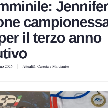
mminile: Jennife
ione campioness
 per il terzo anno
tivo
gno 2026
Attualità
,
Caserta e Marcianise