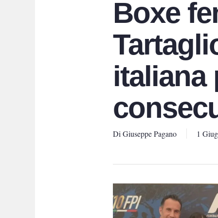
Boxe fe
Tartagl
italiana
consecu
Di
Giuseppe Pagano
1 Giu