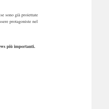
se sono già proiettate
ssere protagoniste nel
ews più importanti.