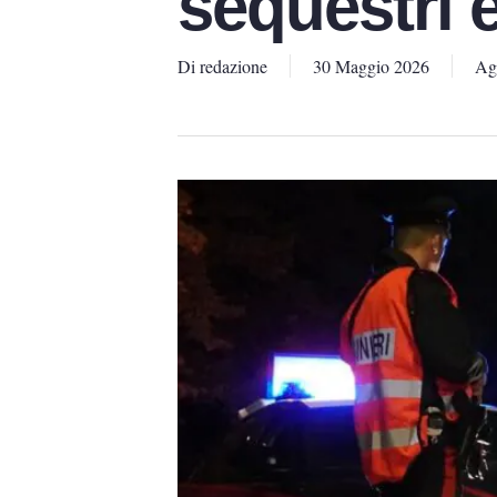
sequestri 
Di
redazione
30 Maggio 2026
Agr