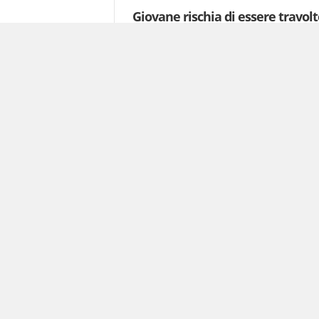
Giovane rischia di essere travolto,
6 Agosto 2026
Emodialisi a casa, Caserta apre
6 Agosto 2026
Sopralluogo della sindaca al dis
priorità strategica”
6 Agosto 2026
Rogo al confine tra 2 comuni
6 Agosto 2026