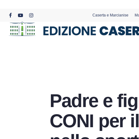
Skip
to
Caserta e Marcianise
Ma
main
facebook
youtube
instagram
content
Padre e fig
CONI per i