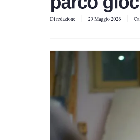
parco gioc
Di
redazione
29 Maggio 2026
Cas