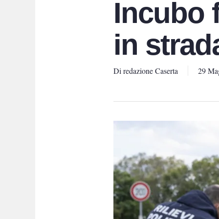
Incubo f
in strad
Di
redazione Caserta
29 Ma