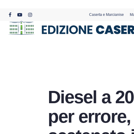
Skip
to
Caserta e Marcianise
Ma
main
facebook
youtube
instagram
content
Diesel a 20
per errore,