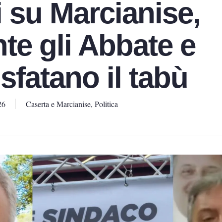
i su Marcianise,
te gli Abbate e
sfatano il tabù
26
Caserta e Marcianise
,
Politica