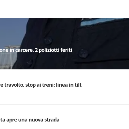
e in carcere, 2 poliziotti feriti
 travolto, stop ai treni: linea in tilt
rta apre una nuova strada