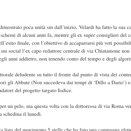
dimostrato poca unità sin dall’inizio, Velardi ha fatto la sua 
schemi di alcuni anni fa, mentre gli ex super consiglieri del 
l’esito finale, con l’obiettivo di accaparrarsi più voti possibil
 sui social l’ex capo redattore centrale di via Chiatamone non h
egli anni addietro, non tenendo conto del tempo e degli algori
orale deludente su tutto il fronte dal punto di vista dei conte
itori gli Abbate (Non succedeva dai tempi di ‘Dillo a Dario’) 
ndatori del progetto targato Iodice.
 per un pelo, ma questa volta con la dottoressa di via Roma 
 schedina il lunedì.
la lista del movimento 5 stelle che ha fato una campagna elett