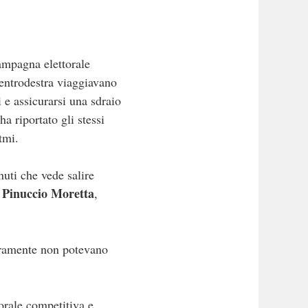
campagna elettorale
centrodestra viaggiavano
i e assicurarsi una sdraio
a riportato gli stessi
tmi.
nuti che vede salire
Pinuccio Moretta
e
,
veramente non potevano
orale competitiva e