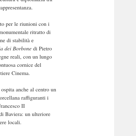
 rappresentanza.
o per le riunioni con i
 monumentale ritratto di
e di stabilità e
ia dei Borbone
di Pietro
egne reali, con un lungo
sontuosa cornice del
stiere Cinema.
 ospita anche al centro un
rcellana raffiguranti i
Francesco II
i Baviera: un ulteriore
ere locali.