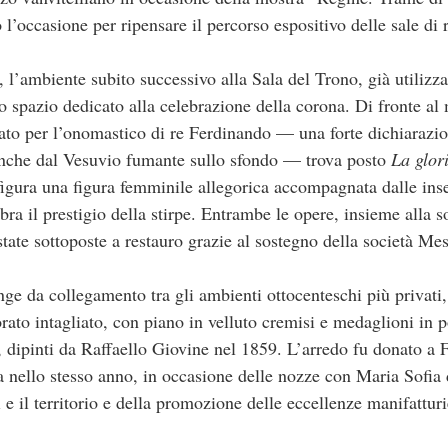
 l’occasione per ripensare il percorso espositivo delle sale di
l’ambiente subito successivo alla Sala del Trono, già utilizzat
o spazio dedicato alla celebrazione della corona. Di fronte al
o per l’onomastico di re Ferdinando — una forte dichiarazion
 anche dal Vesuvio fumante sullo sfondo — trova posto
La glor
figura una figura femminile allegorica accompagnata dalle ins
bra il prestigio della stirpe. Entrambe le opere, insieme alla 
ate sottoposte a restauro grazie al sostegno della società Me
ge da collegamento tra gli ambienti ottocenteschi più privati,
ato intagliato, con piano in velluto cremisi e medaglioni in po
dipinti da Raffaello Giovine nel 1859. L’arredo fu donato a 
a nello stesso anno, in occasione delle nozze con Maria Sofia d
 e il territorio e della promozione delle eccellenze manifatturi