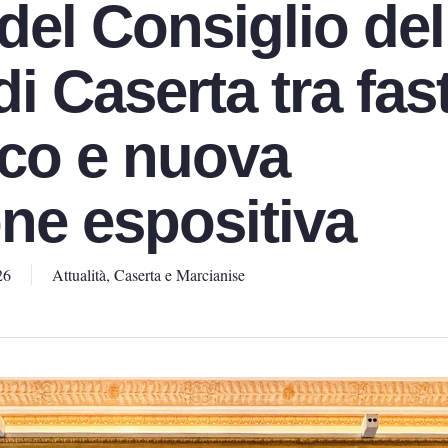
del Consiglio del
i Caserta tra fas
co e nuova
one espositiva
26
Attualità
,
Caserta e Marcianise