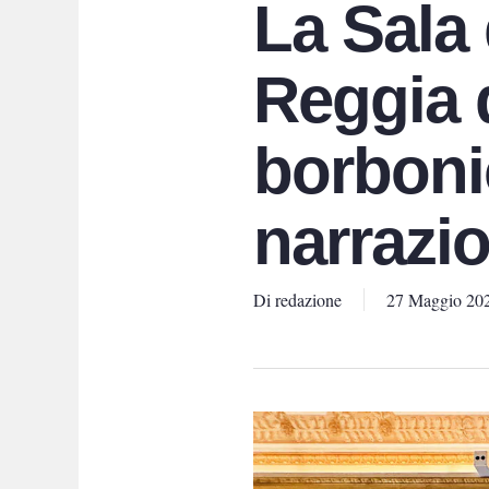
La Sala 
Reggia d
borboni
narrazi
Di
redazione
27 Maggio 20