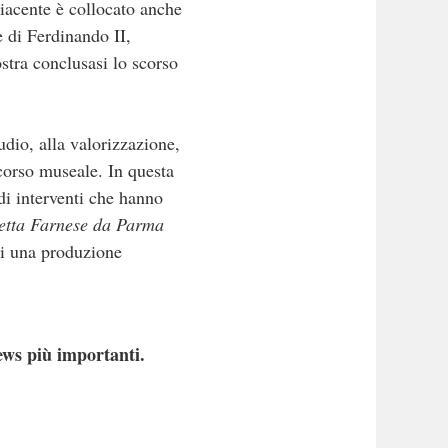
diacente è collocato anche
 di Ferdinando II,
stra conclusasi lo scorso
udio, alla valorizzazione,
rcorso museale. In questa
 di interventi che hanno
betta Farnese da Parma
 di una produzione
ews più importanti.