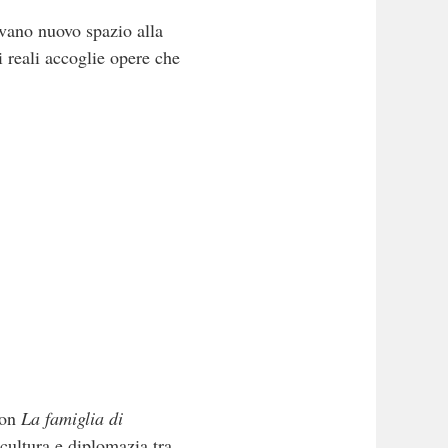
ovano nuovo spazio alla
 reali accoglie opere che
con
La famiglia di
cultura e diplomazia tra