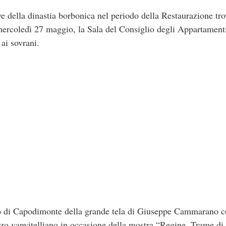
ve della dinastia borbonica nel periodo della Restaurazione tr
ercoledì 27 maggio, la Sala del Consiglio degli Appartamenti
 ai sovrani.
seo di Capodimonte della grande tela di Giuseppe Cammarano 
zzo vanvitelliano in occasione della mostra “Regine. Trame di 