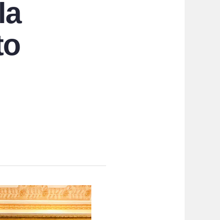
la
to