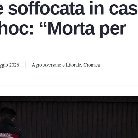
 soffocata in cas
choc: “Morta per
ggio 2026
Agro Aversano e Litorale
,
Cronaca