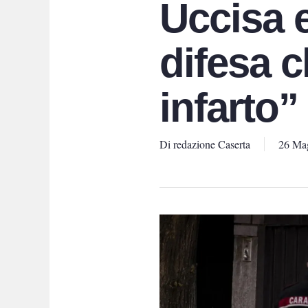
Uccisa e
difesa 
infarto”
Di
redazione Caserta
26 Ma