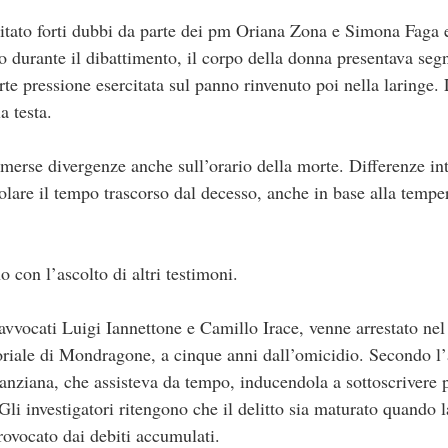
itato forti dubbi da parte dei pm Oriana Zona e Simona Faga e
 durante il dibattimento, il corpo della donna presentava segni
te pressione esercitata sul panno rinvenuto poi nella laringe. 
a testa.
merse divergenze anche sull’orario della morte. Differenze int
olare il tempo trascorso dal decesso, anche in base alla tempe
o con l’ascolto di altri testimoni.
 avvocati Luigi Iannettone e Camillo Irace, venne arrestato ne
toriale di Mondragone, a cinque anni dall’omicidio. Secondo 
l’anziana, che assisteva da tempo, inducendola a sottoscrivere p
Gli investigatori ritengono che il delitto sia maturato quando
rovocato dai debiti accumulati.