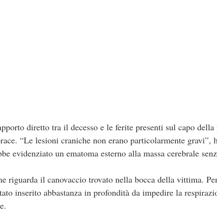
porto diretto tra il decesso e le ferite presenti sul capo della
race. “Le lesioni craniche non erano particolarmente gravi”, h
ebbe evidenziato un ematoma esterno alla massa cerebrale sen
e riguarda il canovaccio trovato nella bocca della vittima. Per
tato inserito abbastanza in profondità da impedire la respiraz
e.