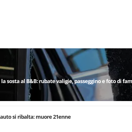
la sosta al B&B: rubate valigie, passeggino e foto di fam
, auto si ribalta: muore 21enne