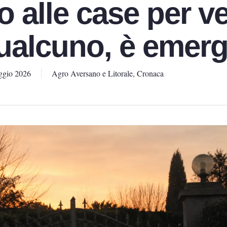
 alle case per v
qualcuno, è emer
ggio 2026
Agro Aversano e Litorale
,
Cronaca