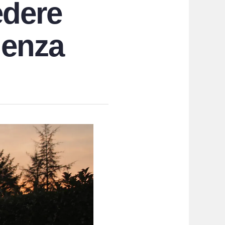
edere
genza