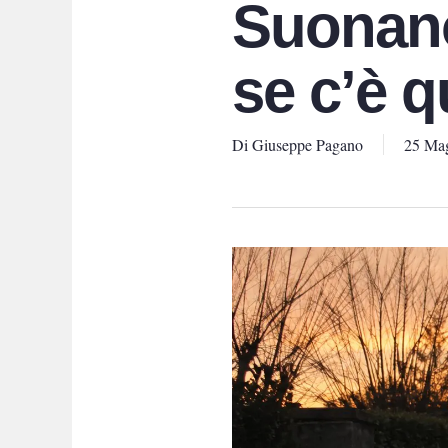
Suonano
se c’è 
Di
Giuseppe Pagano
25 Ma