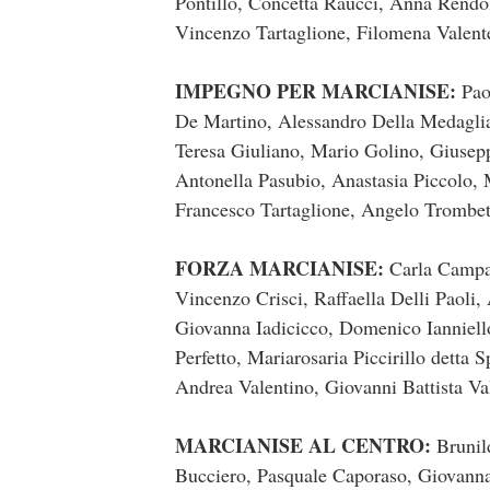
Pontillo, Concetta Raucci, Anna Rendola
Vincenzo Tartaglione, Filomena Valent
IMPEGNO PER MARCIANISE:
Paol
De Martino, Alessandro Della Medaglia,
Teresa Giuliano, Mario Golino, Giusepp
Antonella Pasubio, Anastasia Piccolo, M
Francesco Tartaglione, Angelo Trombet
FORZA MARCIANISE:
Carla Campan
Vincenzo Crisci, Raffaella Delli Paoli
Giovanna Iadicicco, Domenico Ianniell
Perfetto, Mariarosaria Piccirillo detta
Andrea Valentino, Giovanni Battista Va
MARCIANISE AL CENTRO:
Brunild
Bucciero, Pasquale Caporaso, Giovanna 