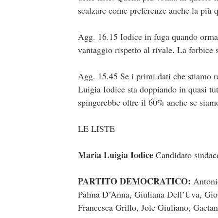
scalzare come preferenze anche la più qu
Agg. 16.15 Iodice in fuga quando ormai 
vantaggio rispetto al rivale. La forbice 
Agg. 15.45 Se i primi dati che stiamo r
Luigia Iodice sta doppiando in quasi tu
spingerebbe oltre il 60% anche se siamo
LE LISTE
Maria Luigia Iodice
Candidato sindac
PARTITO DEMOCRATICO:
Antonie
Palma D’Anna, Giuliana Dell’Uva, Giov
Francesca Grillo, Jole Giuliano, Gaeta