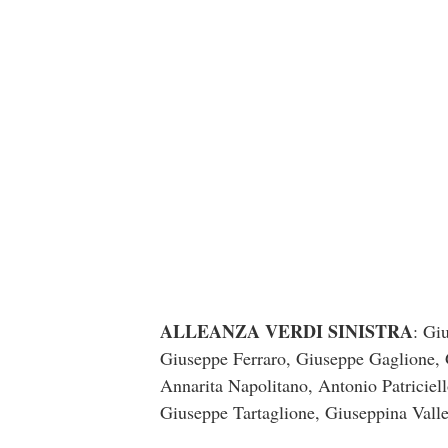
ALLEANZA VERDI SINISTRA
: Gi
Giuseppe Ferraro, Giuseppe Gaglione, G
Annarita Napolitano, Antonio Patriciel
Giuseppe Tartaglione, Giuseppina Vall