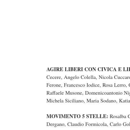
AGIRE LIBERI CON CIVICA E LI
Cecere, Angelo Colella, Nicola Cuccaro
Ferone, Francesco Iodice, Rosa Lerro,
Raffaele Musone, Domenicoantonio Nigr
Michela Siciliano, Maria Sodano, Kati
MOVIMENTO 5 STELLE:
Rosalba C
Dergano, Claudio Formicola, Carlo Gol