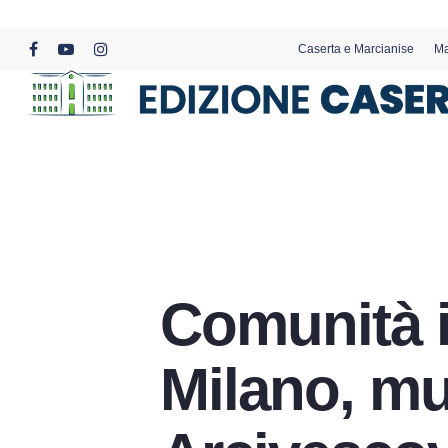
Skip
to
Caserta e Marcianise
Ma
main
facebook
youtube
instagram
content
Comunità i
Milano, mu