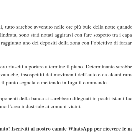
i, tutto sarebbe avvenuto nelle ore più buie della notte quand
indrata, sono stati notati aggirarsi con fare sospetto tra i cap
 raggiunto uno dei depositi della zona con l’obiettivo di forzar
ero riusciti a portare a termine il piano. Determinante sarebbe 
rivata che, insospettiti dai movimenti dell’auto e da alcuni rum
o il punto segnalato mettendo in fuga il commando.
omponenti della banda si sarebbero dileguati in pochi istanti f
ano l’area industriale ai comuni vicini.
ato! Iscriviti al nostro canale WhatsApp per ricevere le n