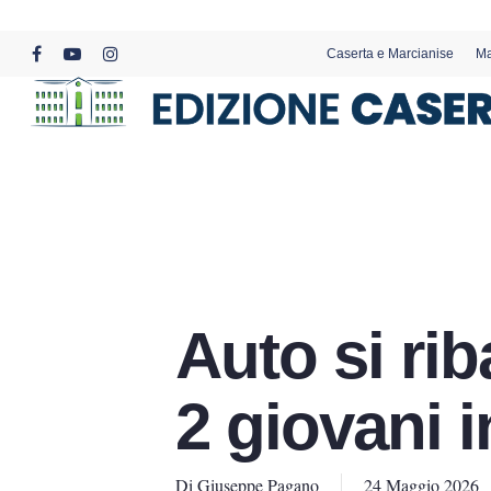
Skip
to
Caserta e Marcianise
Ma
main
facebook
youtube
instagram
content
Auto si ri
2 giovani 
Di
Giuseppe Pagano
24 Maggio 2026