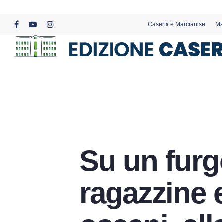
Skip
to
Caserta e Marcianise
Ma
main
facebook
youtube
instagram
content
Su un furg
ragazzine 