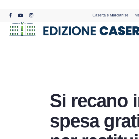
Skip
to
Caserta e Marcianise
Ma
main
facebook
youtube
instagram
content
Si recano i
spesa grat