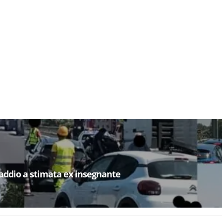
 addio a stimata ex insegnante