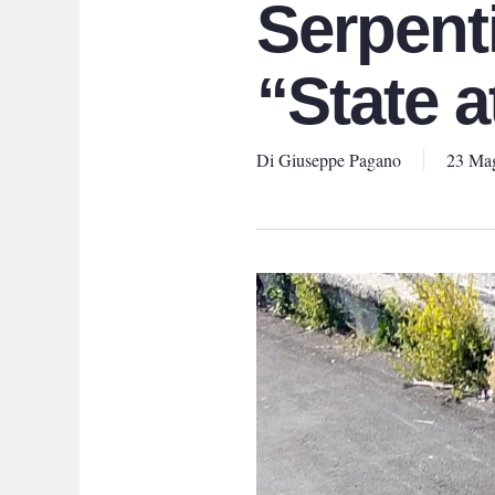
Serpenti
“State a
Di
Giuseppe Pagano
23 Ma