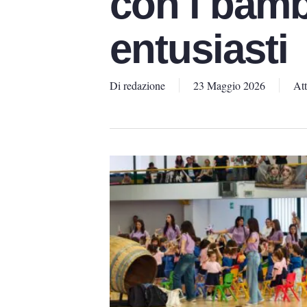
con i bambi
entusiasti
Di
redazione
23 Maggio 2026
Att