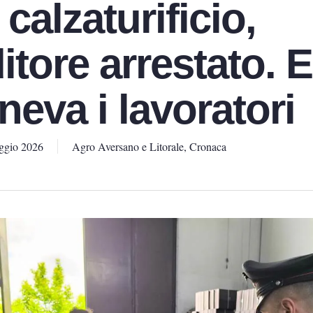
 calzaturificio,
itore arrestato. 
eva i lavoratori
ggio 2026
Agro Aversano e Litorale
,
Cronaca