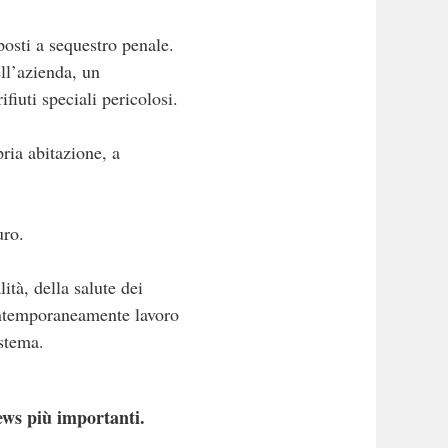
toposti a sequestro penale.
ell’azienda, un
fiuti speciali pericolosi.
pria abitazione, a
uro.
ità, della salute dei
 contemporaneamente lavoro
istema.
ews più importanti.