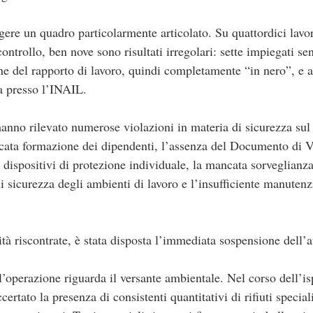
ere un quadro particolarmente articolato. Su quattordici lavor
ntrollo, ben nove sono risultati irregolari: sette impiegati se
e del rapporto di lavoro, quindi completamente “in nero”, e al
va presso l’INAIL.
hanno rilevato numerose violazioni in materia di sicurezza sul 
cata formazione dei dipendenti, l’assenza del Documento di V
dispositivi di protezione individuale, la mancata sorveglianza 
i sicurezza degli ambienti di lavoro e l’insufficiente manuten
ità riscontrate, è stata disposta l’immediata sospensione dell’a
l’operazione riguarda il versante ambientale. Nel corso dell’isp
ertato la presenza di consistenti quantitativi di rifiuti speciali