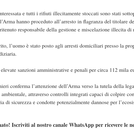
interessata e tutti i rifiuti illecitamente stoccati sono stati sot
l’Arma hanno proceduto all’arresto in flagranza del titolare d
tenuto responsabile della gestione e miscelazione illecita di ri
ito, l’uomo è stato posto agli arresti domiciliari presso la pro
diziaria.
levate sanzioni amministrative e penali per circa 112 mila e
ieri conferma l’attenzione dell’Arma verso la tutela della legal
a ambientale, attraverso controlli integrati capaci di colpire
eria di sicurezza e condotte potenzialmente dannose per l’ecos
ato! Iscriviti al nostro canale WhatsApp per ricevere le n